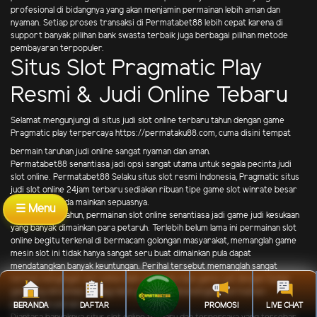
profesional di bidangnya yang akan menjamin permainan lebih aman dan
nyaman. Setiap proses transaksi di Permatabet88 lebih cepat karena di
support banyak pilihan bank swasta terbaik juga berbagai pilihan metode
pembayaran terpopuler.
Situs Slot Pragmatic Play
Resmi & Judi Online Tebaru
Selamat mengunjungi di situs judi slot online terbaru tahun dengan game
Pragmatic play terpercaya
https://permataku88.com
, cuma disini tempat
bermain taruhan judi online sangat nyaman dan aman.
Permatabet88 senantiasa jadi opsi sangat utama untuk segala pecinta judi
slot online. Permatabet88 Selaku situs slot resmi Indonesia, Pragmatic situs
judi slot online 24jam terbaru sediakan ribuan tipe game slot winrate besar
yang dapat Anda mainkan sepuasnya.
☰ Menu
Dari tahun ke tahun, permainan slot online senantiasa jadi game judi kesukaan
yang banyak dimainkan para petaruh. Terlebih belum lama ini permainan slot
online begitu terkenal di bermacam golongan masyarakat, memanglah game
De***ny beruntung WD Rp 85.000.000 dari slot! 🏆
mesin slot ini tidak hanya sangat seru buat dimainkan pula dapat
mendatangkan banyak keuntungan. Perihal tersebut memanglah sangat
normal, mengingat slot online ialah salah satu tipe game judi dengan tipikal
gampang dimainkan, apalagi lebih gampang dibandingkan permainan-
permainan judi lain.
BERANDA
DAFTAR
PROMOSI
LIVE CHAT