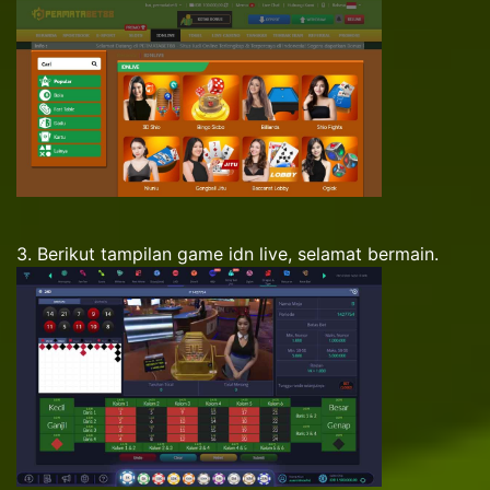
3. Berikut tampilan game idn live, selamat bermain.