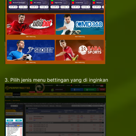
3. Pilih jenis menu bettingan yang di inginkan