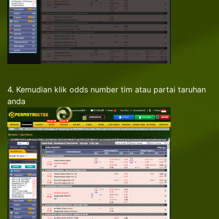
4. Kemudian klik odds number tim atau partai taruhan
anda