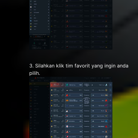
3. Silahkan klik tim favorit yang ingin anda
pilih.