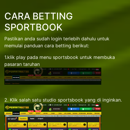
CARA BETTING
SPORTBOOK
Pastikan anda sudah login terlebih dahulu untuk
memulai panduan cara betting berikut:
1.klik play pada menu sportsbook untuk membuka
pasaran taruhan
2. Klik salah satu studio sportsbook yang di inginkan.