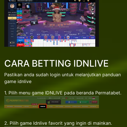
CARA BETTING IDNLIVE
Pastikan anda sudah login untuk melanjutkan panduan
game idnlive
1. Pilih menu game IDNLIVE pada beranda Permatabet.
2. Pilih game Idnlive favorit yang ingin di mainkan.