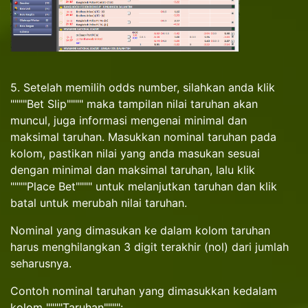
5. Setelah memilih odds number, silahkan anda klik
""""Bet Slip"""" maka tampilan nilai taruhan akan
muncul, juga informasi mengenai minimal dan
maksimal taruhan. Masukkan nominal taruhan pada
kolom, pastikan nilai yang anda masukan sesuai
dengan minimal dan maksimal taruhan, lalu klik
""""Place Bet"""" untuk melanjutkan taruhan dan klik
batal untuk merubah nilai taruhan.
Nominal yang dimasukan ke dalam kolom taruhan
harus menghilangkan 3 digit terakhir (nol) dari jumlah
seharusnya.
Contoh nominal taruhan yang dimasukkan kedalam
kolom """"Taruhan"""":