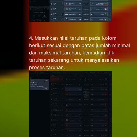
4. Masukkan nilai taruhan pada kolom
berikut sesuai dengan batas jumlah minimal
dan maksimal taruhan, kemudian klik
taruhan sekarang untuk menyelesaikan
proses taruhan.