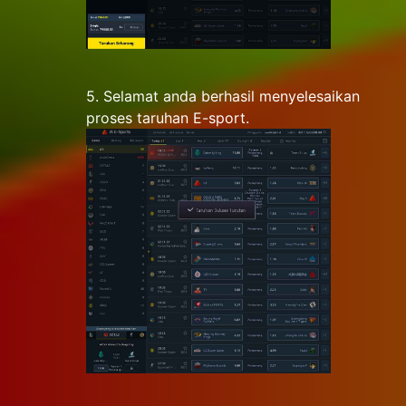
5. Selamat anda berhasil menyelesaikan
proses taruhan E-sport.