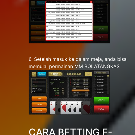
6. Setelah masuk ke dalam meja, anda bisa
memulai permainan MM BOLATANGKAS
CARA BETTING E-