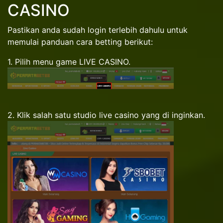
CASINO
Pastikan anda sudah login terlebih dahulu untuk
memulai panduan cara betting berikut:
1. Pilih menu game LIVE CASINO.
2. Klik salah satu studio live casino yang di inginkan.