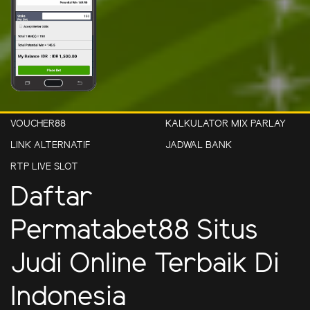
VOUCHER88
KALKULATOR MIX PARLAY
LINK ALTERNATIF
JADWAL BANK
RTP LIVE SLOT
Daftar
Permatabet88 Situs
Judi Online Terbaik Di
Indonesia