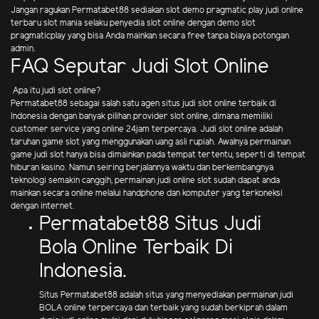
Jangan ragukan Permatabet88 sediakan slot demo pragmatic play judi online
terbaru slot mania selaku penyedia slot online dengan demo slot
pragmaticplay yang bisa Anda mainkan secara free tanpa biaya potongan
admin.
FAQ Seputar Judi Slot Online
Apa itu judi slot online?
Permatabet88 sebagai salah satu agen situs judi slot online terbaik di
Indonesia dengan banyak pilihan provider slot online, dimana memiliki
customer service yang online 24jam terpercaya. Judi slot online adalah
taruhan game slot yang menggunakan uang asli rupiah. Awalnya permainan
game judi slot hanya bisa dimainkan pada tempat tertentu, seperti di tempat
hiburan kasino. Namun seiring berjalannya waktu dan berkembangnya
teknologi semakin canggih, permainan judi online slot sudah dapat anda
mainkan secara online melalui handphone dan komputer yang terkoneksi
dengan internet.
Permatabet88 Situs Judi
Bola Online Terbaik Di
Indonesia.
Situs Permatabet88 adalah situs yang menyediakan permainan judi
BOLA online terpercaya dan terbaik yang sudah berkiprah dalam