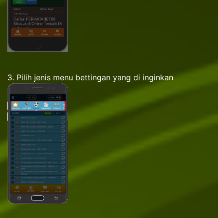
3. Pilih jenis menu bettingan yang di inginkan