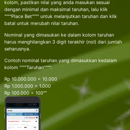
kolom, pastikan nilai yang anda masukan sesuai
dengan minimal dan maksimal taruhan, lalu klik
""""Place Bet"""" untuk melanjutkan taruhan dan klik
batal untuk merubah nilai taruhan.
Nominal yang dimasukan ke dalam kolom taruhan
harus menghilangkan 3 digit terakhir (nol) dari jumlah
seharusnya.
Contoh nominal taruhan yang dimasukkan kedalam
kolom """"Taruhan"""":
Rp 10.000.000 = 10.000
Rp 1.000.000 = 1.000
Rp 100.000 = 100""