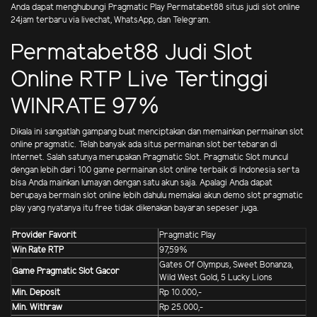
Anda dapat menghubungi Pragmatic Play Permatabet88 situs judi slot online
24jam terbaru via livechat, WhatsApp, dan Telegram.
Permatabet88 Judi Slot
Online RTP Live Tertinggi
WINRATE 97%
Dikala ini sangatlah gampang buat menciptakan dan memainkan permainan slot
online pragmatic. Telah banyak ada situs permainan slot bertebaran di
Internet. Salah satunya merupakan Pragmatic Slot. Pragmatic Slot muncul
dengan lebih dari 100 game permainan slot online terbaik di Indonesia serta
bisa Anda mainkan lumayan dengan satu akun saja. Apalagi Anda dapat
berupaya bermain slot online lebih dahulu memakai akun demo slot pragmatic
play yang nyatanya itu free tidak dikenakan bayaran sepeser juga.
Provider Favorit
Pragmatic Play
Win Rate RTP
97,59%
Gates Of Olympus, Sweet Bonanza,
Game Pragmatic Slot Gacor
Wild West Gold, 5 Lucky Lions
Min. Deposit
Rp 10.000,-
Min. Withraw
Rp 25.000,-