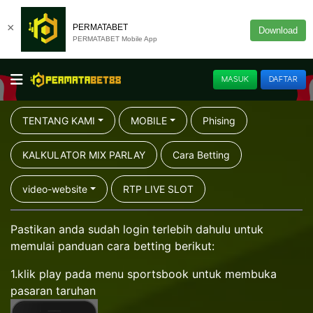
×
PERMATABET
Download
PERMATABET Mobile App
MASUK
DAFTAR
TENTANG KAMI
MOBILE
Phising
KALKULATOR MIX PARLAY
Cara Betting
video-website
RTP LIVE SLOT
Pastikan anda sudah login terlebih dahulu untuk
memulai panduan cara betting berikut:
1.klik play pada menu sportsbook untuk membuka
pasaran taruhan